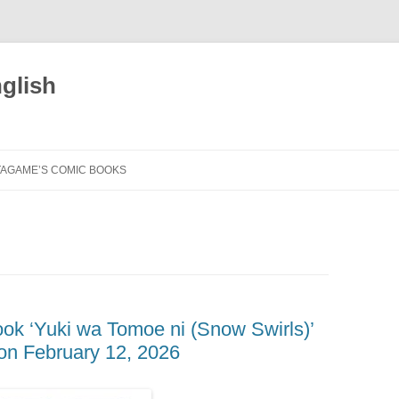
glish
TAGAME’S COMIC BOOKS
BITCH OF THE JUNGLE –
ENSLAVED (ENG)
DÉSIRS BRUTS (FRA)
GENGOROH TAGAME
FLEUR D’ARGENT (FRA)
DER MANN MEINES BRUDERS
SKETCHBOOK (ENG)
HOUSE OF BRUTES (FRA)
UNSERE FARBEN (GER)
IL MARITO DI MIO FRATELLO (ITA)
ok ‘Yuki wa Tomoe ni (Snow Swirls)’
HITOTSUYA IBUN: THE STRANGE
TALE OF THE LONE HOUSE (ENG)
on February 12, 2026
LE MARI DE MON FRÈRE (FRA)
OUR TRUE COLORS (ITA)
BITCH OF THE JUNGLE
I GOT TURNED INTO MY BEST
NOS RENDEZ-VOUS
UO TO MIZU. COME UN PESCE
BLACK & WHITE (JPN)
아우의 남편