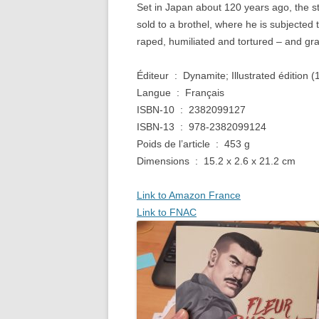
Set in Japan about 120 years ago, the st
sold to a brothel, where he is subjected
raped, humiliated and tortured – and gr
Éditeur ‏ : ‎ Dynamite; Illustrated éditio
Langue ‏ : ‎ Français
ISBN-10 ‏ : ‎ 2382099127
ISBN-13 ‏ : ‎ 978-2382099124
Poids de l’article ‏ : ‎ 453 g
Dimensions ‏ : ‎ 15.2 x 2.6 x 21.2 cm
Link to Amazon France
Link to FNAC