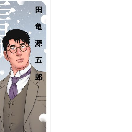
FRIEND’S FATHER’S BITCH (ENG)
GOURMANDS (FRA)
NELL’ACQUA (ITA)
FISH AND WATER (JPN)
우리의 색채
KOLORY NASZEGO ŻYCIA
KHOZ, THE SPELLBOUND SLAVE –
OUR COLORFUL DAYS (FRA)
L’INVERNO DEL PESCATORE (ITA)
SERIES (ENG)
HOUSE OF BRUTES (JPN)
MĄŻ MOJEGO BRATA
NOSSAS CORES (POR)
TTBM (FRA)
VIRTUS (ITA)
MY BROTHER’S HUSBAND (ENG)
JUJUTSU KYOSHI (REPRINTED)
O MARIDO DO MEU IRMÃO (POR)
DEGENERACIÓN (SPA)
VIRTUS (FRA)
RACCONTI ESTREMI (ITA)
MY TEACHER (ENG)
KHOZ, THE SPELLBOUND SLAVE –
EL MARIDO DE MI HERMANO
MY BROTHER’S HUSBAND ด้วย
GOKU (FRA)
SERIES (JPN)
(SPA)
สายใยรัก
OUR COLORS (ENG)
KARDEŞIMIN KOCASI
MEAT GINSENG / MANIMAL
LA CASA DE LOS HEREJES (SPA)
THE JUDO TEACHER (ENG)
CHỒNG CỦA EM TÔI (VIE)
CHRONICLES (JPN)
LA PASION DE GENGOROH
THE PASSION OF GENGOROH
弟之夫（繁体字）
NABURI-MONO: RESTORED
TAGAME (SPA)
TAGAME VOL. 1 (ENG) – 2022
COMPLETE EDITION (JPN)
REISSUE EDITION
NUESTROS COLORES (SPA)
OUR COLORS (JPN)
THE PASSION OF GENGOROH
TAGAME VOL. 2 (ENG)
SLAVE TRAINING SUMMER CAMP
(JPN)
THE PASSION OF GENGOROH