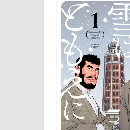
POLISH BOOKS
PORTUGUESE BOOKS
SPANISH BOOKS
THAI BOOKS
TURKISH BOOKS
VIETNAMESE BOOKS
中文