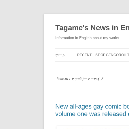
コ
ン
テ
Tagame's News in En
ン
ツ
へ
Information in English about my works
ス
キ
ッ
プ
ホーム
RECENT LIST OF GENGOROH 
ENGLISH BOOKS
「
BOOK
」カテゴリーアーカイブ
FRENCH BOOKS
GERMAN BOOKS
ITALIAN BOOKS
New all-ages gay comic bo
volume one was released 
JAPANESE BOOKS
KOREAN BOOKS