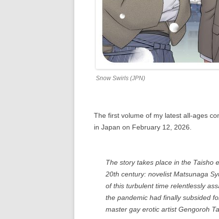
Snow Swirls (JPN)
The first volume of my latest all-ages c
in Japan on February 12, 2026.
The story takes place in the Taisho 
20th century: novelist Matsunaga S
of this turbulent time relentlessly ass
the pandemic had finally subsided fol
master gay erotic artist Gengoroh 