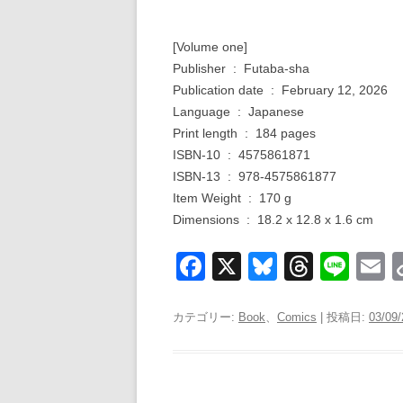
[Volume one]
Publisher ‏ : ‎ Futaba-sha
Publication date ‏ : ‎ February 12, 2026
Language ‏ : ‎ Japanese
Print length ‏ : ‎ 184 pages
ISBN-10 ‏ : ‎ 4575861871
ISBN-13 ‏ : ‎ 978-4575861877
Item Weight ‏ : ‎ 170 g
Dimensions ‏ : ‎ 18.2 x 12.8 x 1.6 cm
F
X
Bl
T
Li
a
u
hr
n
c
e
e
e
a
カテゴリー:
Book
、
Comics
| 投稿日:
03/09
e
sk
a
b
y
d