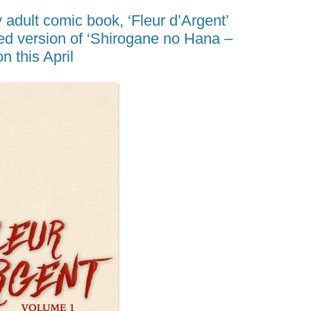
n
adult comic book, ‘Fleur d’Argent’
k
ted version of ‘Shirogane no Hana –
on this April