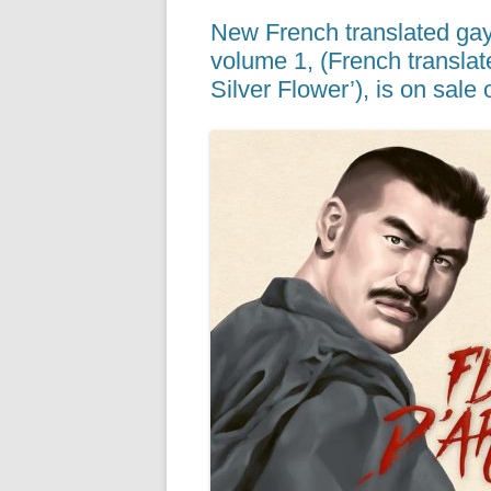
o
s
New French translated gay 
o
volume 1, (French transla
k
Silver Flower’), is on sale 