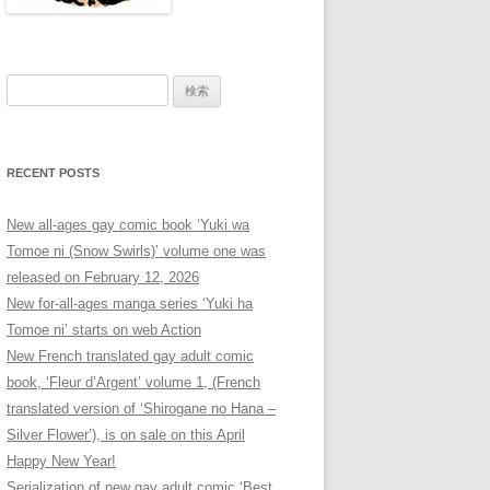
検
索:
RECENT POSTS
New all-ages gay comic book ‘Yuki wa
Tomoe ni (Snow Swirls)’ volume one was
released on February 12, 2026
New for-all-ages manga series ‘Yuki ha
Tomoe ni’ starts on web Action
New French translated gay adult comic
book, ‘Fleur d’Argent’ volume 1, (French
translated version of ‘Shirogane no Hana –
Silver Flower’), is on sale on this April
Happy New Year!
Serialization of new gay adult comic ‘Best