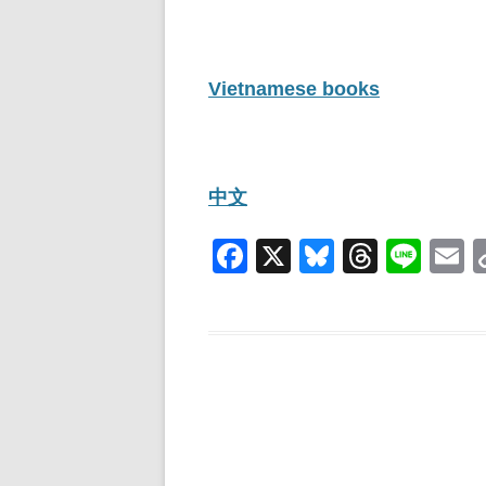
Vietnamese books
中文
F
X
Bl
T
Li
a
u
hr
n
c
e
e
e
a
e
sk
a
b
y
d
o
s
o