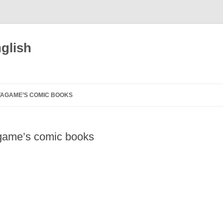
glish
TAGAME’S COMIC BOOKS
BITCH OF THE JUNGLE –
ENSLAVED (ENG)
agame’s comic books
DÉSIRS BRUTS (FRA)
GENGOROH TAGAME
FLEUR D’ARGENT (FRA)
DER MANN MEINES BRUDERS
SKETCHBOOK (ENG)
HOUSE OF BRUTES (FRA)
UNSERE FARBEN (GER)
IL MARITO DI MIO FRATELLO (ITA)
HITOTSUYA IBUN: THE STRANGE
TALE OF THE LONE HOUSE (ENG)
LE MARI DE MON FRÈRE (FRA)
OUR TRUE COLORS (ITA)
BITCH OF THE JUNGLE
I GOT TURNED INTO MY BEST
NOS RENDEZ-VOUS
UO TO MIZU. COME UN PESCE
BLACK & WHITE (JPN)
아우의 남편