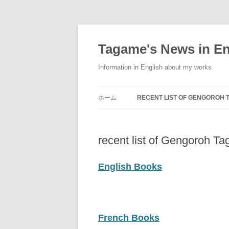
コ
ン
テ
Tagame's News in En
ン
ツ
へ
Information in English about my works
ス
キ
ッ
プ
ホーム
RECENT LIST OF GENGOROH 
ENGLISH BOOKS
recent list of Gengoroh T
FRENCH BOOKS
GERMAN BOOKS
English Books
ITALIAN BOOKS
JAPANESE BOOKS
French Books
KOREAN BOOKS