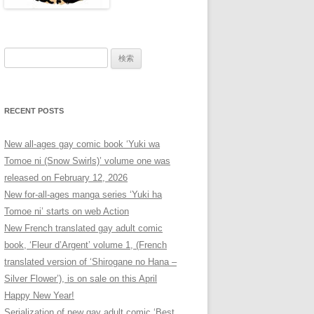
検
索:
RECENT POSTS
New all-ages gay comic book ‘Yuki wa
Tomoe ni (Snow Swirls)’ volume one was
released on February 12, 2026
New for-all-ages manga series ‘Yuki ha
Tomoe ni’ starts on web Action
New French translated gay adult comic
book, ‘Fleur d’Argent’ volume 1, (French
translated version of ‘Shirogane no Hana –
Silver Flower’), is on sale on this April
Happy New Year!
Serialization of new gay adult comic ‘Best