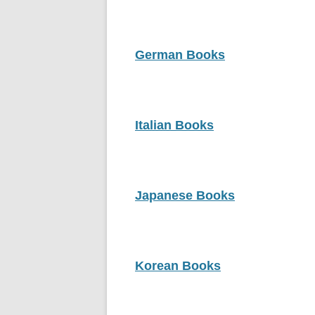
POLISH BOOKS
PORTUGUESE BOOKS
German Books
SPANISH BOOKS
THAI BOOKS
Italian Books
TURKISH BOOKS
VIETNAMESE BOOKS
Japanese Books
中文
Korean Books