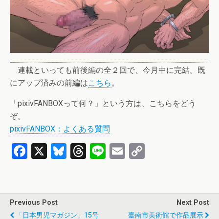
連載といっても前後編の全２回で、今月中に完結。既
にアップ済みの前編は
こちら
。
「pixivFANBOXって何？」という方は、こちらをどう
ぞ。
pixivFANBOX：よくある質問
F
X
Bl
T
Li
E
C
a
u
hr
n
m
o
ce
es
e
e
ail
py
b
ky
a
Li
Previous Post
Next Post
o
d
n
「日本男児マガジン」15号
臺南市美術館で作品展示