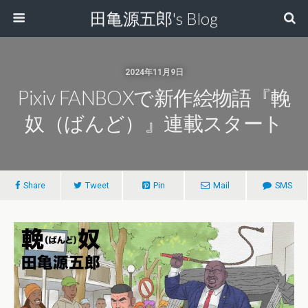
田亀源五郎's Blog
2024年11月9日
Pixiv FANBOXで新作絵物語『輓
奴（ばんど）』連載スタート
Share
Tweet
Pin
Mail
SMS