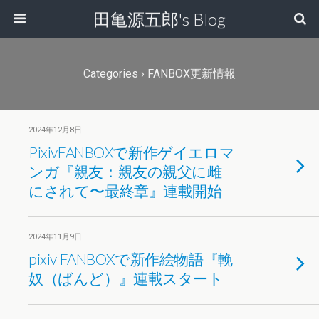
田亀源五郎's Blog
Categories ›
FANBOX更新情報
2024年12月8日
PixivFANBOXで新作ゲイエロマ
ンガ『親友：親友の親父に雌
にされて〜最終章』連載開始
2024年11月9日
pixiv FANBOXで新作絵物語『輓
奴（ばんど）』連載スタート