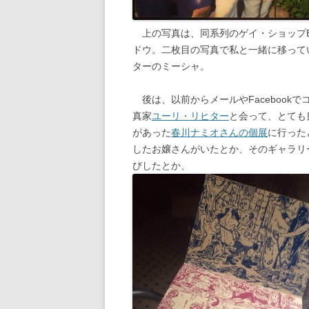
上の写真は、同系列のゲイ・ショップBr
ドウ。二枚目の写真で私と一緒に移っている
ターのミーシャ。
後は、以前からメールやFacebook
真家
ユーリ・リヒター
と会って、とても
があった
春川ナミオさんの個展
に行った
したお嬢さんがいたとか、そのギャラリ
びしたとか、