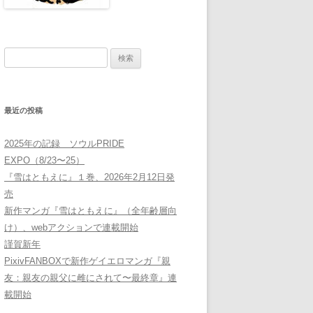
検
索:
最近の投稿
2025年の記録 ソウルPRIDE
EXPO（8/23〜25）
『雪はともえに』１巻、2026年2月12日発
売
新作マンガ『雪はともえに』（全年齢層向
け）、webアクションで連載開始
謹賀新年
PixivFANBOXで新作ゲイエロマンガ『親
友：親友の親父に雌にされて〜最終章』連
載開始