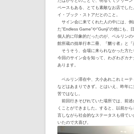
たばかりとのことで、明るくてクリーン
ペースもある、とても素敵なお店でした
イ・ブック・ストアだとのこと。
サイン会に来てくれた人の中には、例
た”Endless Game”や”Gunji
個人的に印象的だったのが、ベルリンの
館所蔵の拙単行本二冊、『嬲り者』と『
そうそう、会場に来られなかった方た
今回のサイン会を知って、わざわざカナ
あります。
ベルリン滞在中、大小あれこれミーテ
などはあまりできず。とはいえ、昨年に
苦ではなし。
前回行きそびれていた場所では、前述のSc
くことができました。すると、以前から
言しながら社会的なステータスも得てい
いたので大喜び。