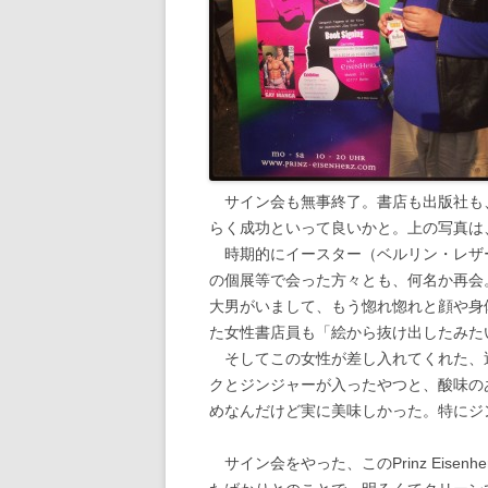
サイン会も無事終了。書店も出版社も
らく成功といって良いかと。上の写真は
時期的にイースター（ベルリン・レザ
の個展等で会った方々とも、何名か再会
大男がいまして、もう惚れ惚れと顔や身
た女性書店員も「絵から抜け出したみた
そしてこの女性が差し入れてくれた、
クとジンジャーが入ったやつと、酸味の
めなんだけど実に美味しかった。特にジ
サイン会をやった、このPrinz Eise