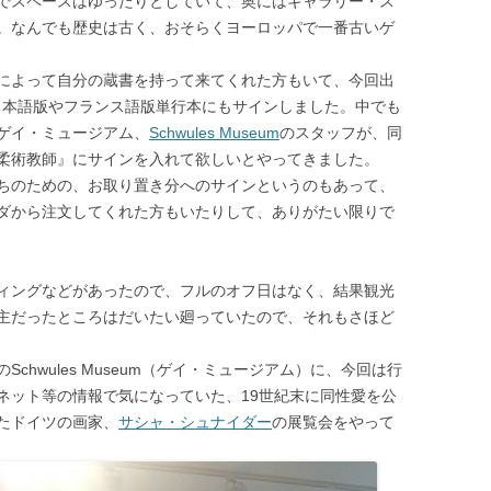
でスペースはゆったりとしていて、奥にはギャラリー・ス
。なんでも歴史は古く、おそらくヨーロッパで一番古いゲ
によって自分の蔵書を持って来てくれた方もいて、今回出
”の他にも、日本語版やフランス語版単行本にもサインしました。中でも
ゲイ・ミュージアム、
Schwules Museum
のスタッフが、同
柔術教師』にサインを入れて欲しいとやってきました。
ちのための、お取り置き分へのサインというのもあって、
ダから注文してくれた方もいたりして、ありがたい限りで
ィングなどがあったので、フルのオフ日はなく、結果観光
主だったところはだいたい廻っていたので、それもさほど
hwules Museum（ゲイ・ミュージアム）に、今回は行
ネット等の情報で気になっていた、19世紀末に同性愛を公
たドイツの画家、
サシャ・シュナイダー
の展覧会をやって