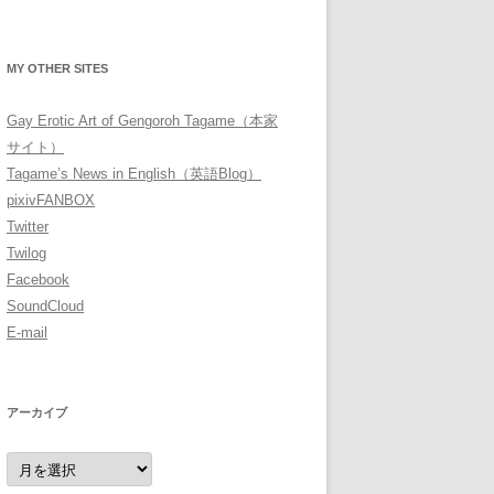
MY OTHER SITES
Gay Erotic Art of Gengoroh Tagame（本家
サイト）
Tagame’s News in English（英語Blog）
pixivFANBOX
Twitter
Twilog
Facebook
SoundCloud
E-mail
アーカイブ
ア
ー
カ