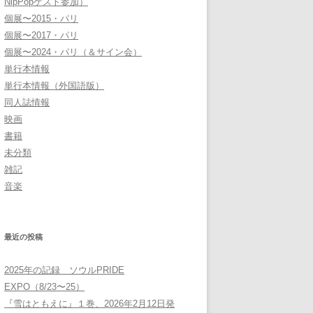
NipPopゲスト参加）
個展〜2015・パリ
個展〜2017・パリ
個展〜2024・パリ（＆サイン会）
単行本情報
単行本情報（外国語版）
同人誌情報
映画
書籍
未分類
雑記
音楽
最近の投稿
2025年の記録 ソウルPRIDE
EXPO（8/23〜25）
『雪はともえに』１巻、2026年2月12日発