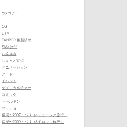
カテゴリー
CG
DTM
FANBOX更新情報
SM&拷問
お絵描き
ちょっと宣伝
アニメーション
アート
イベント
ゲイ・カルチャー
コミック
トールキン
マッチョ
個展〜2007・パリ（&チュニジア旅行）
個展〜2009・パリ（&モロッコ旅行）