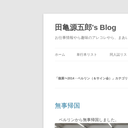
コ
ン
テ
田亀源五郎's Blog
ン
ツ
へ
お仕事情報やら趣味のアレコレやら、まあ
ス
キ
ッ
プ
ホーム
単行本リスト
同人誌リス
「
個展〜2014・ベルリン（＆サイン会）
」カテゴリ
無事帰国
ベルリンから無事帰国しました。