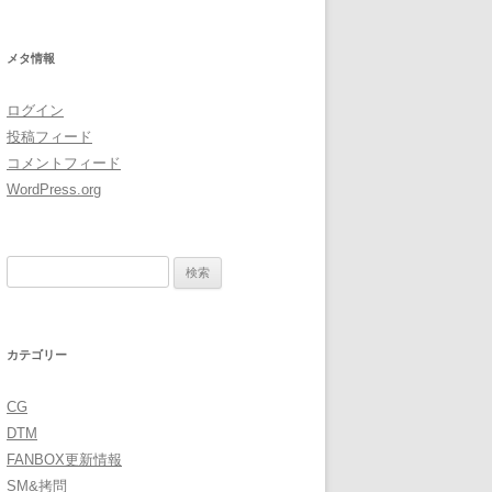
イ
ブ
メタ情報
ログイン
投稿フィード
コメントフィード
WordPress.org
検
索:
カテゴリー
CG
DTM
FANBOX更新情報
SM&拷問