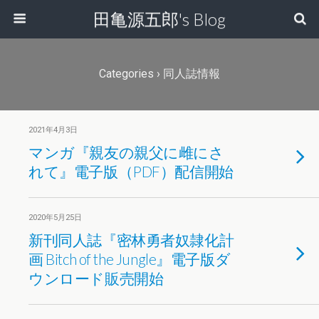
田亀源五郎's Blog
Categories ›
同人誌情報
2021年4月3日
マンガ『親友の親父に雌にさ
れて』電子版（PDF）配信開始
2020年5月25日
新刊同人誌『密林勇者奴隷化計
画 Bitch of the Jungle』電子版ダ
ウンロード販売開始