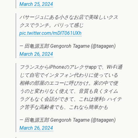
March 25, 2024
パサージュにある小さなお店で美味しいクス
クスでランチ。パリって感じ
pic.twitter.com/mDIT061UXh
— 田亀源五郎 Gengoroh Tagame (@tagagen)
March 26, 2024
フランスからiPhoneのアレクサappで、Wi-Fi通
じて自宅でインタフォン代わりに使っている
相棒の部屋のエコーに呼びかけ。家の中で使
うのと変わりなく使えて、音質も良くタイム
ラグもなく会話ができて、これは便利♪ ハイテ
ク苦手な高齢者でも、これなら簡単かも
— 田亀源五郎 Gengoroh Tagame (@tagagen)
March 26, 2024