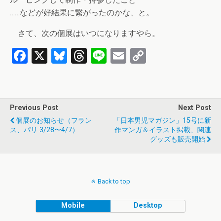
……などが好結果に繋がったのかな、と。
さて、次の個展はいつになりますやら。
F
X
Bl
T
Li
E
C
a
u
hr
n
m
o
ce
es
e
e
ail
py
b
ky
a
Li
Previous Post
Next Post
o
d
n
個展のお知らせ（フラン
「日本男児マガジン」15号に新
o
s
k
ス、パリ 3/28〜4/7）
作マンガ＆イラスト掲載、関連
グッズも販売開始
k
Back to top
Mobile
Desktop