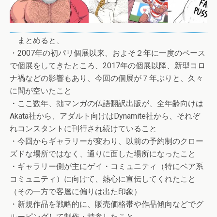
まとめると、
・2007年の初パリ個展以来、およそ２年に一度のペース
で個展をしてきたところ、2017年の個展以降、新型コロ
ナ禍などの影響もあり、今回の個展が７年ぶりと、久々
に間が空いたこと
・ここ数年、拙マンガの仏語翻訳出版が、全年齢向けは
Akata社から、アダルト向けはDynamite社から、それぞ
れコンスタントに刊行され続けていること
・今回からギャラリーが変わり、以前の予約制のクロー
ズドな場所ではなく、通りに面した場所になったこと
・ギャラリー側が主にゲイ・コミュニティ（特にベア系
コミュニティ）に向けて、熱心に宣伝してくれたこと
（その一方で客層に偏りは出た印象）
・新規作品を戦略的に、販売価格帯や作品傾向などでグ
ルーピングして制作・持参したこと