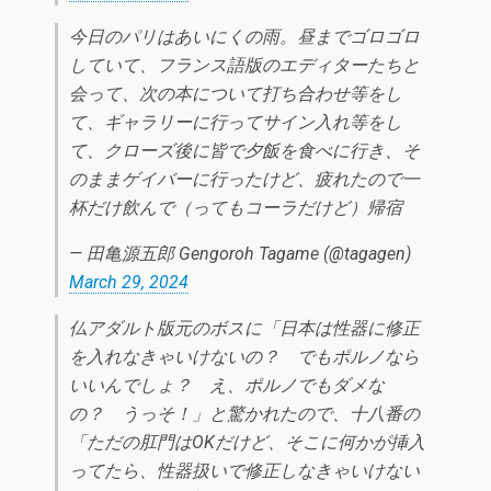
今日のパリはあいにくの雨。昼までゴロゴロ
していて、フランス語版のエディターたちと
会って、次の本について打ち合わせ等をし
て、ギャラリーに行ってサイン入れ等をし
て、クローズ後に皆で夕飯を食べに行き、そ
のままゲイバーに行ったけど、疲れたので一
杯だけ飲んで（ってもコーラだけど）帰宿
— 田亀源五郎 Gengoroh Tagame (@tagagen)
March 29, 2024
仏アダルト版元のボスに「日本は性器に修正
を入れなきゃいけないの？ でもポルノなら
いいんでしょ？ え、ポルノでもダメな
の？ うっそ！」と驚かれたので、十八番の
「ただの肛門はOKだけど、そこに何かが挿入
ってたら、性器扱いで修正しなきゃいけない