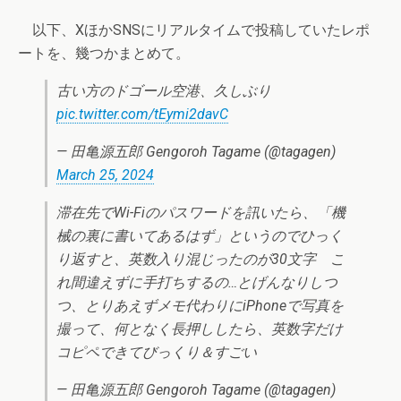
以下、XほかSNSにリアルタイムで投稿していたレポ
ートを、幾つかまとめて。
古い方のドゴール空港、久しぶり
pic.twitter.com/tEymi2davC
— 田亀源五郎 Gengoroh Tagame (@tagagen)
March 25, 2024
滞在先でWi-Fiのパスワードを訊いたら、「機
械の裏に書いてあるはず」というのでひっく
り返すと、英数入り混じったのが30文字 こ
れ間違えずに手打ちするの…とげんなりしつ
つ、とりあえずメモ代わりにiPhoneで写真を
撮って、何となく長押ししたら、英数字だけ
コピペできてびっくり＆すごい
— 田亀源五郎 Gengoroh Tagame (@tagagen)