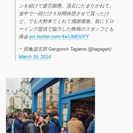
ンを続けて疲労困憊。流石にたまりかねて、
途中で一回だけ５分間休憩させて貰ったけ
ど。でも大勢来てくれて感謝感激。前にドロ
ーイング提供で協力した映画のスタッフとも
再会
pic.twitter.com/4wIJMEIOFY
— 田亀源五郎 Gengoroh Tagame (@tagagen)
March 30, 2024