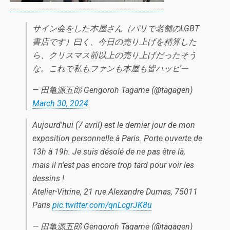
サイン会をした本屋さん（パリで老舗のLGBT
書店です）曰く、今日の売り上げを精算した
ら、クリスマス前以上の売り上げだったそう
な。これで私もファンも本屋も皆ハッピー
— 田亀源五郎 Gengoroh Tagame (@tagagen)
March 30, 2024
Aujourd'hui (7 avril) est le dernier jour de mon
exposition personnelle à Paris. Porte ouverte de
13h à 19h. Je suis désolé de ne pas être là,
mais il n'est pas encore trop tard pour voir les
dessins !
Atelier-Vitrine, 21 rue Alexandre Dumas, 75011
Paris
pic.twitter.com/qnLcgrJK8u
— 田亀源五郎 Gengoroh Tagame (@tagagen)