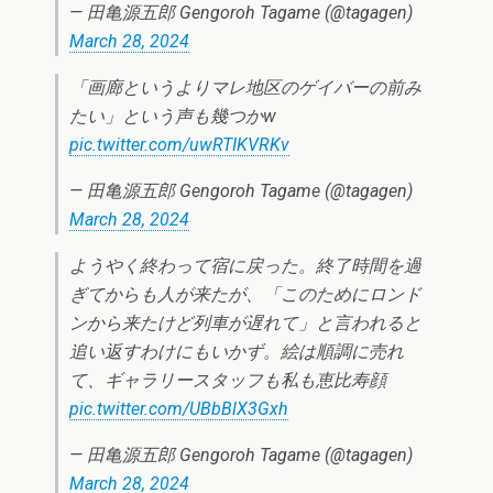
— 田亀源五郎 Gengoroh Tagame (@tagagen)
March 28, 2024
「画廊というよりマレ地区のゲイバーの前み
たい」という声も幾つかw
pic.twitter.com/uwRTIKVRKv
— 田亀源五郎 Gengoroh Tagame (@tagagen)
March 28, 2024
ようやく終わって宿に戻った。終了時間を過
ぎてからも人が来たが、「このためにロンド
ンから来たけど列車が遅れて」と言われると
追い返すわけにもいかず。絵は順調に売れ
て、ギャラリースタッフも私も恵比寿顔
pic.twitter.com/UBbBlX3Gxh
— 田亀源五郎 Gengoroh Tagame (@tagagen)
March 28, 2024