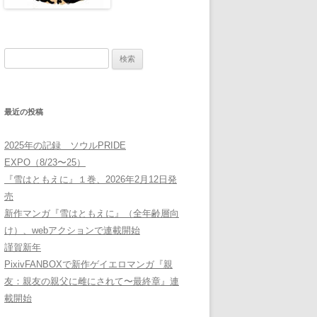
検
索:
最近の投稿
2025年の記録 ソウルPRIDE
EXPO（8/23〜25）
『雪はともえに』１巻、2026年2月12日発
売
新作マンガ『雪はともえに』（全年齢層向
け）、webアクションで連載開始
謹賀新年
PixivFANBOXで新作ゲイエロマンガ『親
友：親友の親父に雌にされて〜最終章』連
載開始