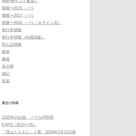
NipPopゲスト参加）
個展〜2015・パリ
個展〜2017・パリ
個展〜2024・パリ（＆サイン会）
単行本情報
単行本情報（外国語版）
同人誌情報
映画
書籍
未分類
雑記
音楽
最近の投稿
2025年の記録 ソウルPRIDE
EXPO（8/23〜25）
『雪はともえに』１巻、2026年2月12日発