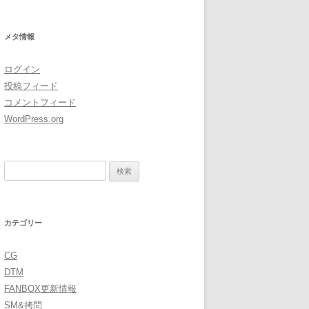
イ
ブ
メタ情報
ログイン
投稿フィード
コメントフィード
WordPress.org
検
索:
カテゴリー
CG
DTM
FANBOX更新情報
SM&拷問