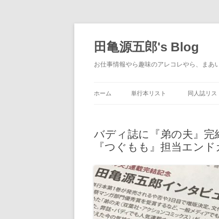
コ
ン
テ
田亀源五郎's Blog
ン
ツ
へ
お仕事情報やら趣味のアレコレやら、まあ
ス
キ
ッ
プ
ホーム
単行本リスト
同人誌リス
バディ誌に『弟の夫』完
『つぐもも』担当エンドカー