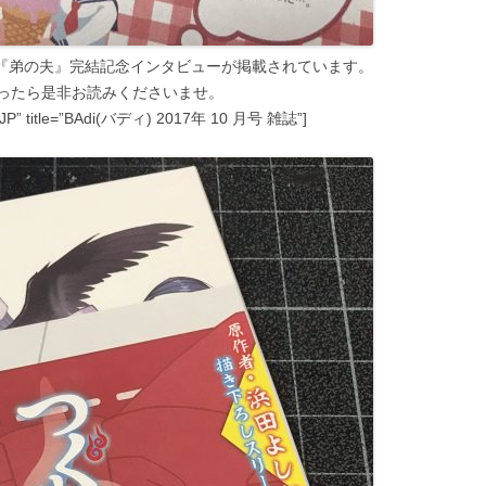
、『弟の夫』完結記念インタビューが掲載されています。
ったら是非お読みくださいませ。
=”JP” title=”BAdi(バディ) 2017年 10 月号 雑誌”]