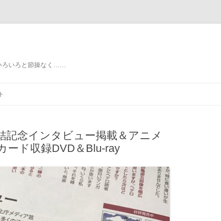
いろいろと節操なく……
ト
結記念インタビュー掲載＆アニメ
ド収録DVD＆Blu-ray