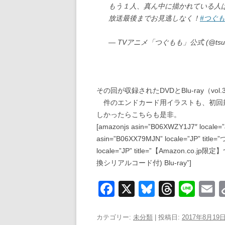
もう１人、真ん中に描かれている人
放送最後までお見逃しなく！
#つぐ
— TVアニメ「つぐもも」公式 (@tsug
その回が収録されたDVDとBlu-ray（v
件のエンドカード用イラストも、初回
しかったらこちらも是非。
[amazonjs asin=”B06XWZY1J7″ locale=”
asin=”B06XX79MJN” locale=”JP” titl
locale=”JP” title=”【Amazon.
換シリアルコード付) Blu-ray”]
F
X
Bl
T
Li
a
u
hr
n
c
e
e
e
a
カテゴリー:
未分類
| 投稿日:
2017年8月19