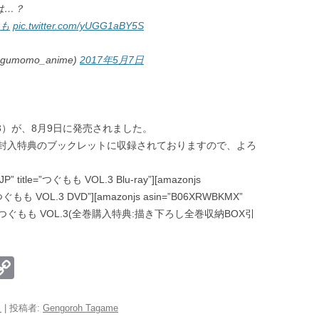
は…？
もも
pic.twitter.com/yUGG1aBY5S
umomo_anime)
2017年5月7日
ol.3）が、8月9日に発売されました。
封入特典のブックレットに収録されておりますので、よろ
JP” title=”つぐもも VOL.3 Blu-ray”][amazonjs
e=”つぐもも VOL.3 DVD”][amazonjs asin=”B06XRWBKMX”
co.jp限定】つぐもも VOL.3(全巻購入特典:描き下ろし全巻収納BOX引
E
C
m
o
il
p
日
|
投稿者:
Gengoroh Tagame