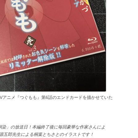
Vアニメ『つぐもも』第6話のエンドカードを描かせていた
馴染」の放送日！本編終了後に毎回豪華な作家さんによ
亀源五郎先生による桐葉とちさとのイラストです！