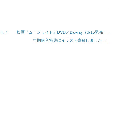
y
Li
n
k
ました
映画『ムーンライト』DVD／Blu-ray（9/15発売）
早期購入特典にイラスト寄稿しました
→