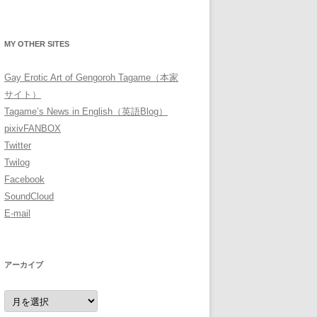
MY OTHER SITES
Gay Erotic Art of Gengoroh Tagame（本家
サイト）
Tagame’s News in English（英語Blog）
pixivFANBOX
Twitter
Twilog
Facebook
SoundCloud
E-mail
アーカイブ
ア
ー
カ