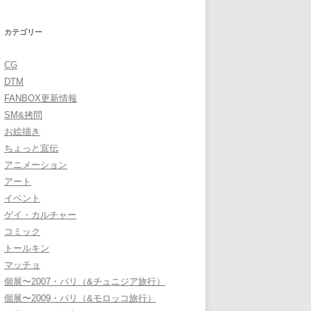
カテゴリー
CG
DTM
FANBOX更新情報
SM&拷問
お絵描き
ちょっと宣伝
アニメーション
アート
イベント
ゲイ・カルチャー
コミック
トールキン
マッチョ
個展〜2007・パリ（&チュニジア旅行）
個展〜2009・パリ（&モロッコ旅行）