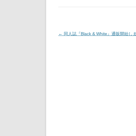
e
sk
a
b
y
d
o
s
o
投
←
同人誌『Black & White』通販開始し
稿
k
ナ
ビ
ゲ
ー
シ
ョ
ン