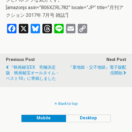
[amazonjs asin=”B06XZRL782″ locale=”JP” title=”月刊ア
クション 2017年 7月号 雑誌”]
F
X
Bl
T
Li
E
C
a
u
hr
n
m
o
ce
es
e
e
ail
py
b
ky
a
Li
Previous Post
Next Post
o
d
n
『映画秘宝EX 究極決定
『童地獄・父子地獄』電子版配
o
s
k
版 映画秘宝オールタイム・
信開始
ベスト10』に寄稿しました
k
Back to top
Mobile
Desktop