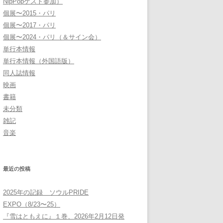
NipPopゲスト参加）
個展〜2015・パリ
個展〜2017・パリ
個展〜2024・パリ（＆サイン会）
単行本情報
単行本情報（外国語版）
同人誌情報
映画
書籍
未分類
雑記
音楽
最近の投稿
2025年の記録 ソウルPRIDE
EXPO（8/23〜25）
『雪はともえに』１巻、2026年2月12日発