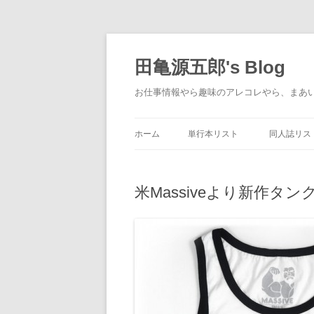
コ
ン
テ
田亀源五郎's Blog
ン
ツ
へ
お仕事情報やら趣味のアレコレやら、まあ
ス
キ
ッ
プ
ホーム
単行本リスト
同人誌リス
米Massiveより新作タ