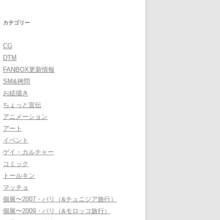
カテゴリー
CG
DTM
FANBOX更新情報
SM&拷問
お絵描き
ちょっと宣伝
アニメーション
アート
イベント
ゲイ・カルチャー
コミック
トールキン
マッチョ
個展〜2007・パリ（&チュニジア旅行）
個展〜2009・パリ（&モロッコ旅行）