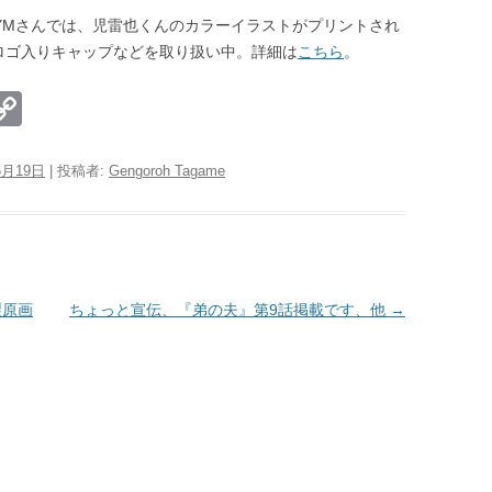
G GYMさんでは、児雷也くんのカラーイラストがプリントされ
ロゴ入りキャップなどを取り扱い中。詳細は
こちら
。
E
C
m
o
il
p
6月19日
|
投稿者:
Gengoroh Tagame
y
Li
n
k
製原画
ちょっと宣伝、『弟の夫』第9話掲載です、他
→