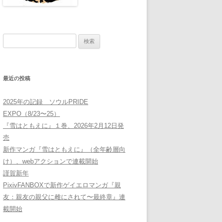
検
索:
最近の投稿
2025年の記録 ソウルPRIDE
EXPO（8/23〜25）
『雪はともえに』１巻、2026年2月12日発
売
新作マンガ『雪はともえに』（全年齢層向
け）、webアクションで連載開始
謹賀新年
PixivFANBOXで新作ゲイエロマンガ『親
友：親友の親父に雌にされて〜最終章』連
載開始