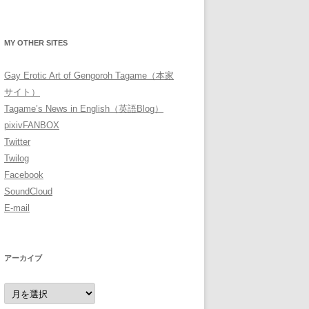
MY OTHER SITES
Gay Erotic Art of Gengoroh Tagame（本家
サイト）
Tagame’s News in English（英語Blog）
pixivFANBOX
Twitter
Twilog
Facebook
SoundCloud
E-mail
アーカイブ
ア
ー
カ