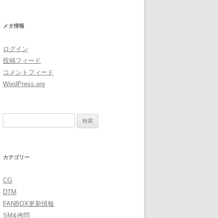
イ
ブ
メタ情報
ログイン
投稿フィード
コメントフィード
WordPress.org
検
索:
カテゴリー
CG
DTM
FANBOX更新情報
SM&拷問