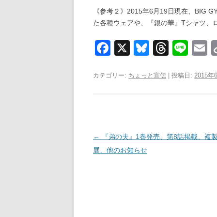
《参考２》2015年6月19日現在、BI
た各種ウェアや、『銀の華』Tシャツ、
F
X
Bl
T
Li
a
u
hr
n
c
e
e
e
a
カテゴリー:
ちょっと宣伝
| 投稿日:
2015年
e
sk
a
b
y
d
o
s
o
投
←
『弟の夫』1巻発売、第8話掲載、複
稿
展、他のお知らせ
k
ナ
ビ
ゲ
ー