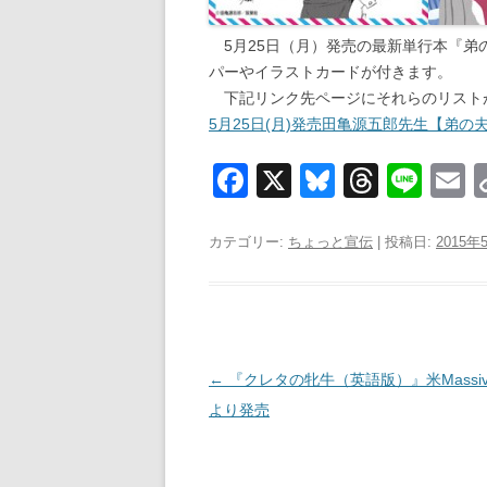
5月25日（月）発売の最新単行本『弟
パーやイラストカードが付きます。
下記リンク先ページにそれらのリスト
5月25日(月)発売田亀源五郎先生【弟の夫
F
X
Bl
T
Li
a
u
hr
n
c
e
e
e
a
カテゴリー:
ちょっと宣伝
| 投稿日:
2015年
e
sk
a
b
y
d
o
s
o
投
←
『クレタの牝牛（英語版）』米Massive
稿
より発売
k
ナ
ビ