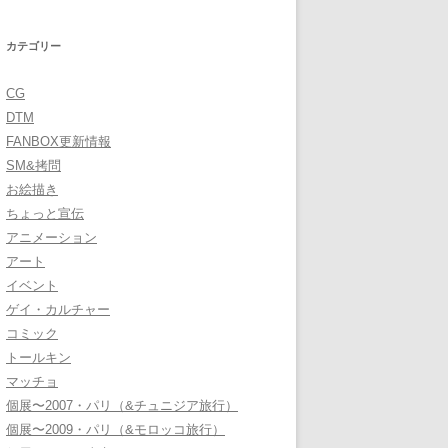
カテゴリー
CG
DTM
FANBOX更新情報
SM&拷問
お絵描き
ちょっと宣伝
アニメーション
アート
イベント
ゲイ・カルチャー
コミック
トールキン
マッチョ
個展〜2007・パリ（&チュニジア旅行）
個展〜2009・パリ（&モロッコ旅行）