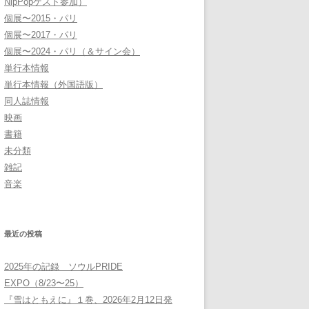
NipPopゲスト参加）
個展〜2015・パリ
個展〜2017・パリ
個展〜2024・パリ（＆サイン会）
単行本情報
単行本情報（外国語版）
同人誌情報
映画
書籍
未分類
雑記
音楽
最近の投稿
2025年の記録 ソウルPRIDE
EXPO（8/23〜25）
『雪はともえに』１巻、2026年2月12日発