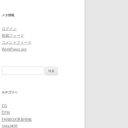
イ
ブ
メタ情報
ログイン
投稿フィード
コメントフィード
WordPress.org
検
索:
カテゴリー
CG
DTM
FANBOX更新情報
SM&拷問