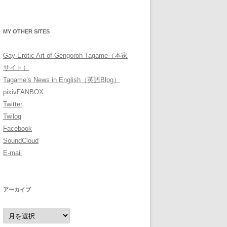
MY OTHER SITES
Gay Erotic Art of Gengoroh Tagame（本家
サイト）
Tagame’s News in English（英語Blog）
pixivFANBOX
Twitter
Twilog
Facebook
SoundCloud
E-mail
アーカイブ
ア
ー
カ