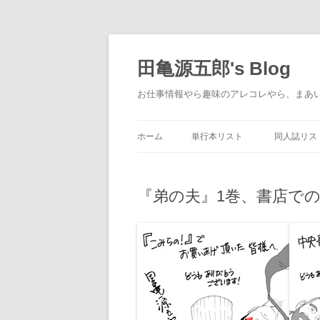
コ
ン
テ
田亀源五郎's Blog
ン
ツ
へ
お仕事情報やら趣味のアレコレやら、まあ
ス
キ
ッ
プ
ホーム
単行本リスト
同人誌リス
『弟の夫』1巻、書店で