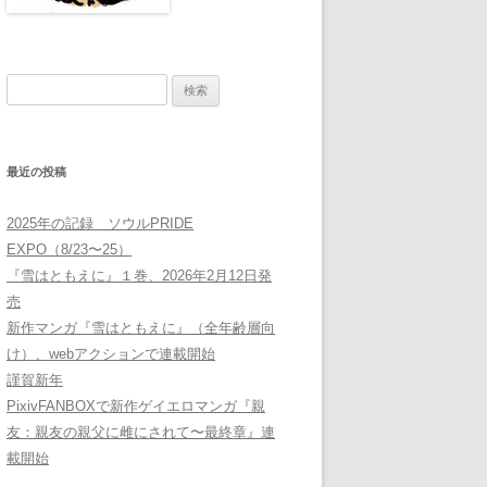
検
索:
最近の投稿
2025年の記録 ソウルPRIDE
EXPO（8/23〜25）
『雪はともえに』１巻、2026年2月12日発
売
新作マンガ『雪はともえに』（全年齢層向
け）、webアクションで連載開始
謹賀新年
PixivFANBOXで新作ゲイエロマンガ『親
友：親友の親父に雌にされて〜最終章』連
載開始