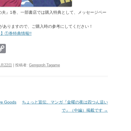
の夫』1巻、一部書店では購入特典として、メッセージペー
がありますので、ご購入時の参考にしてください！
】①巻特典情報!!
E
C
m
o
il
p
5月22日
|
投稿者:
Gengoroh Tagame
y
Li
n
k
 Goods
ちょっと宣伝、マンガ『金曜の夜は四つん這い
で』（中編）掲載です
→