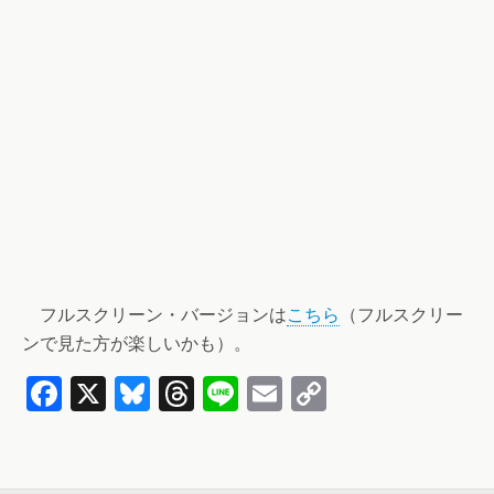
フルスクリーン・バージョンは
こちら
（フルスクリー
ンで見た方が楽しいかも）。
F
X
Bl
T
Li
E
C
a
u
hr
n
m
o
ce
es
e
e
ail
py