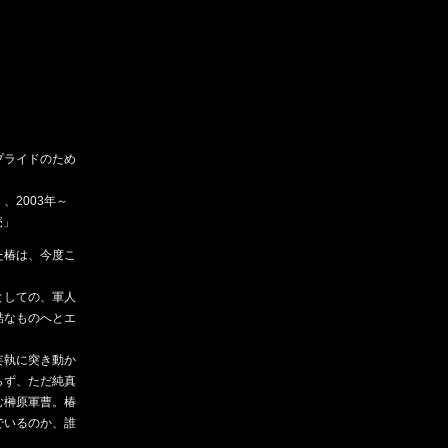
プライドのため
2003年～
売」
た椿は、今度こ
としての、軍人
酷なものへとエ
妄執に突き動か
らず、ただ純真
む榊原軍曹。椿
でいるのか、誰