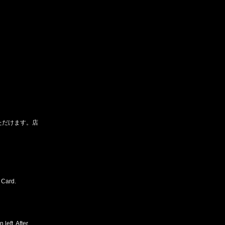
ただけます。店
 Card.
left. After