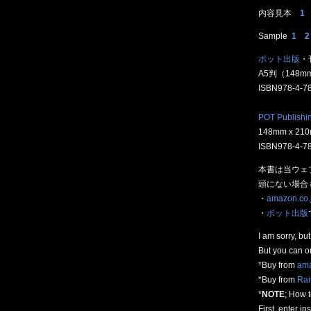
内容見本
1
Sample
1
2
ポット出版
・
A5判（148mm
ISBN978-4-7
POT Publishi
148mm x 210m
ISBN978-4-7
本書は当ウェ
頭にない場合
・
amazon.co.
・
ポット出版
I am sorry, but
But you can o
*Buy from
ama
*Buy from
Rai
*
NOTE
; How t
First, enter i