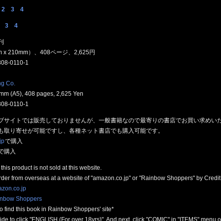
2
3
4
3
4
刊
 x 210mm）、408ページ、2,625円
808-0110-1
ng Co.
m (A5), 408 pages, 2,625 Yen
808-0110-1
ブサイトでは販売しておりませんが、一般書籍なので最寄りの書店でお買い求めい
も取り寄せが可能ですし、各種ネット書店でも購入可能です。
jp
で購入
で購入
 this product is not sold at this website.
rder from overseas at a website of "amazon.co.jp" or "Rainbow Shoppers" by Credit
zon.co.jp
nbow Shoppers
o find this book in Rainbow Shoppers' site*
nside to click "ENGLISH (For over 18yrs)". And next, click "COMIC" in "ITEMS" menu on 