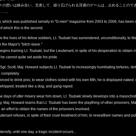
の想いは絡み合い、交差して、繰り広げられる淫虐のゲームは、止めることので
……。
ry, which was published serially in "G-men" magazine from 2003 to 2006, has been c
f which this is the second.
e the lives of his fellow soldiers, Lt.
Tsubaki
has surrendered, unconditionally, to M
 the Major's "bitch-slave."
egins training Lt.
Tsubaki
, but the Lieutenant, in spite of his desperation to obtain 
 he cannot quite set aside his pride.
Sgt. Scott, Maj. Howard subjects Lt.
Tsubaki
to increasingly humiliating tortures, de
 completely.
forced to drink piss; to wear clothes soiled with his own filth; he is displayed naked
 whipped; treated like a dog; and gang-raped.
 the days of utter misery wear him down, Lt.
Tsubaki
slowly develops into a masochist
, Maj. Howard learns that Lt.
Tsubaki
has been the plaything of other prisoners, M
n an effort to obtain the names of the prisoners involved.
tenant refuses, in spite of their cruel treatment of him, to revealtheir names and pu
tensify, until one day, a tragic incident occurs...