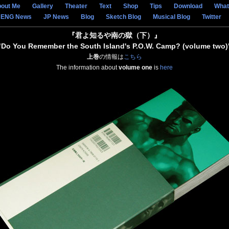
out Me
Gallery
Theater
Text
Shop
Tips
Download
What
ENG News
JP News
Blog
Sketch Blog
Musical Blog
Twitter
『君よ知るや南の獄（下）』
"Do You Remember the South Island's P.O.W. Camp? (volume two)
上巻
の情報は
こちら
The information about
volume one
is
here