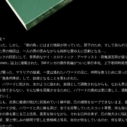
文＊
った。しかし、『南の島』にはまだ地獄が待っていた。部下のため、そして自らの
た男の物語は、一人の男の歪みながらも純粋な愛ゆえに悲劇となる…。
クの巨匠にして、世界的なゲイ・エロティック・アーティスト・田亀源五郎が描く、
『G-men』誌上に連載された、SMマンガの傑作長編がついに単行本化。上下巻同時発
襲った、マラリアの猛威。一度は逃れたハワードの元に、仲間を救うために戻っ
「無条件降伏」して、奴隷となることを誓わされた。
ハワードに犯され、女のように扱われ、奴隷として調教されながらも、なおも男
を捨てきらない。そんな椿を屈服させるために、ハワードの責めは更に激しく、過
ていく。
も、次第に被虐の悦びに目覚めていく椿中尉。己の感情をセーブできないまま、
ワード少佐。ハワードと共に椿を弄び、全てを目撃していたスコット軍曹。何も知
その身を案じる三上伍長。真実を知りながら、それを口外出来ず、己の無力さに悩
望、愛と憎しみの狭間で苦しむ曾根崎上等兵。自分が何をしているのか、何を望ん
なかった。