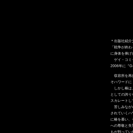
＊出版社紹介
「戦争が終わ
に身体を捧げ
ゲイ・コミッ
2006年に
収容所を再び
そハワードに
しかし椿は、
としての誇り
スカレートし
苦しみながら
されていくハ
に椿を慕い、
への尊敬と失
もが判ってい