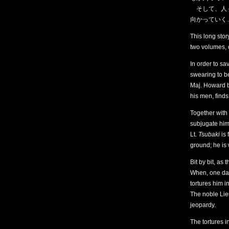
そして、人々
向かっていく
This long sto
two volumes, o
In order to sav
swearing to be
Maj. Howard b
his men, finds
Together with 
subjugate him
Lt.
Tsubaki
is 
ground; he is
Bit by bit, as
When, one day
tortures him i
The noble Lieu
jeopardy.
The tortures in