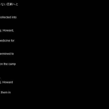
きない悲劇へと
ollected into
aj. Howard,
medicine for
termined to
, on the camp
.
aj. Howard
t them in