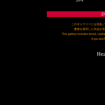
D
このギャラリーには流血／
糞便を描写した作品が含
This gallery includes blood, castr
If you don't