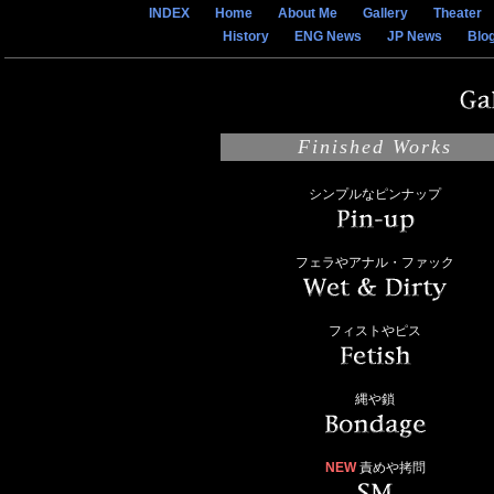
INDEX
Home
About Me
Gallery
Theater
History
ENG News
JP News
Blo
Finished Works
シンプルなピンナップ
フェラやアナル・ファック
フィストやピス
縄や鎖
NEW
責めや拷問