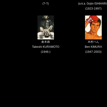
(?-?)
(a.k.a. Gojin ISHIHAR
(1923-1997)
倉本彪
木村べん
Takeshi KURAMOTO
Ben KIMURA
(1946-)
(1947-2003)