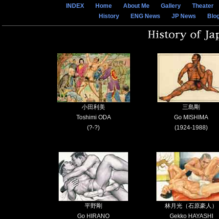
INDEX
Home
About Me
Gallery
Theater
History
ENG News
JP News
Blo
小田利美
三島剛
Toshimi ODA
Go MISHIMA
(?-?)
(1924-1988)
平野剛
林月光（石原豪人）
Go HIRANO
Gekko HAYASHI