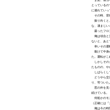
まあ、適当な
とっているの
に連れていっ
その時、背後
振り向くと、
な、凄まじい
曇ったフロン
俺は頃合と見
ないと、あと
幸いその運転
裂けて中身が
た。運転がこ
しかしそのガ
たものの、や
しばらくして
どうやら交通
り、苛ついた
窓の外を見る
続けている。
何処かのモス
（正確には『
俺は今の時間