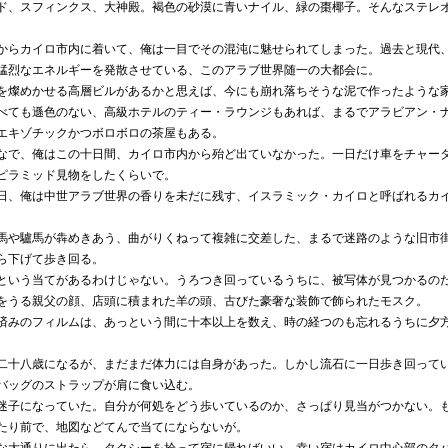
ド、スフィンクス、大神殿。褐色の砂漠に青いナイル、緑の棗椰子。そんなステレ
。
らカイロ市内に着いて、俺は一目でその混沌に魅せられてしまった。過去と現代
猛烈なエネルギーを発散させている、このアラブ世界随一の大都会に。
燦めかせる高層ビルがあるかと思えば、今にも崩れ落ちそうな泥で作ったような
べても遜色のない、高級ホテルのティー・ラウンジもあれば、まるでアラビアン・
エキゾチックかつボロボロの茶屋もある。
で、俺はこの十日間、カイロ市内から殆ど出ていなかった。一日だけ車をチャー
ピラミッド見物をしたくらいで。
、俺は中世アラブ世界の香りを未だに残す、イスラミック・カイロと呼ばれるカ
や驢馬が犇めきあう、曲がりくねって複雑に交差した、まるで迷路のような旧市
ら下げて歩き回る。
いう当てがあるわけじゃない。うろつき回っているうちに、被写体が見つかるの
をうる親父の顔、店頭に積まれた羊の頭、古びた豪奢な装飾で飾られたモスク。
みのフィルムは、あっという間に十本以上を数え、時の経つのも忘れるうちに夕
十八歳になるが、まだまだ体力には自身があった。しかし流石に一日歩き回って
バッグのストラップが肩に食い込む。
子になっていた。自分が何処をどう歩いているのか、さっぱり見当がつかない。
たり前で、地図などてんで当てにならないが。