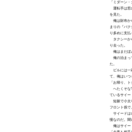
「ミダーン・
運転手は窓の
を見た。
俺は財布から
まりの『バク
り多めに支払
タクシーから
り去った。
俺はまだぼん
俺の泊まって
た。
ビルには一応
て、俺はいつ
「お帰り、ト
へたくそな字
ているサイー
短躯で小太り
フロント係で
サイードはい
慢なのだ。聞
俺はサイード