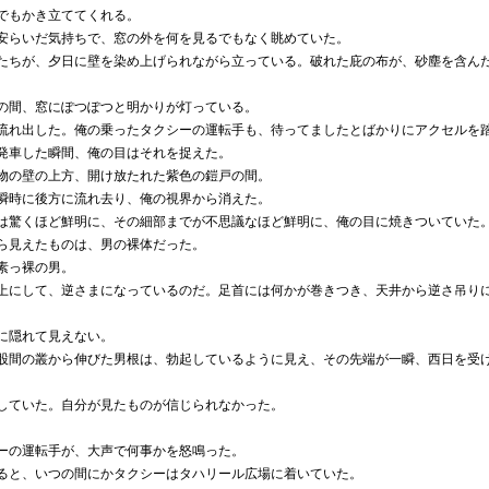
でもかき立ててくれる。
らいだ気持ちで、窓の外を何を見るでもなく眺めていた。
ちが、夕日に壁を染め上げられながら立っている。破れた庇の布が、砂塵を含ん
間、窓にぽつぽつと明かりが灯っている。
れ出した。俺の乗ったタクシーの運転手も、待ってましたとばかりにアクセルを
車した瞬間、俺の目はそれを捉えた。
の壁の上方、開け放たれた紫色の鎧戸の間。
時に後方に流れ去り、俺の視界から消えた。
驚くほど鮮明に、その細部までが不思議なほど鮮明に、俺の目に焼きついていた
見えたものは、男の裸体だった。
素っ裸の男。
にして、逆さまになっているのだ。足首には何かが巻きつき、天井から逆さ吊り
に隠れて見えない。
間の叢から伸びた男根は、勃起しているように見え、その先端が一瞬、西日を受
ていた。自分が見たものが信じられなかった。
の運転手が、大声で何事かを怒鳴った。
と、いつの間にかタクシーはタハリール広場に着いていた。