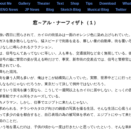
out Me
Gallery
Theater
Text
Shop
Tips
Download
What
ENG News
JP News
Blog
Sketch Blog
Musical Blog
Twitter
窓～アル・ナーフィザト（１）
い西日に照らされて、カイロの街並みは一面のオレンジ色に染め上げられていた
スを撒き散らしながら、猛スピードで街路を走る、夥しい量の自動車。街を覆い
りなしに鳴らされるクラクション。
、信号なんてあってないに等しい。人も車も、交通規則など全く無視している。
信号の脇に警官の姿が見える時だけで、事実、新市街の交差点では、信号と警察官
置されている。
満ちた混沌。
を嫌う人間も多いが、俺はそこが結構気に入っていた。実際、世界中どこに行っ
んなものじゃないだろうか。東京だって決して例外ではないだろう。
ういう混沌を嫌う質なら、こうして一週間以上もカイロに居やしない。とっくの
華客船でナイル河をクルーズしている。
メラマン。しかし、仕事でエジプトに来たんじゃない。
められる、チラシやカタログ向けの鍋釜の写真を撮る生活。そんな生活に心底う
って多少の金を都合すると、自己表現の為の被写体を求めて、エジプトにやって来
前のことだ。
う地を選んだのは、子供の頃から一度は行きたいと思っていたという、そんな単