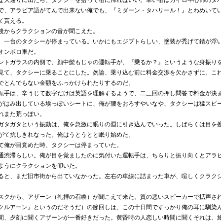
大通りに出たら、タクシーを拾って宿に帰ればいい。幸い宿はカイロ中心部のタ
で、アラビア語がてんで出来ない俺でも、『ミダーン・タハリール！』とわめいて
て貰える。
からクラクションの音が聞こえた。
一台のタクシーが停まっている。いかにもエジプトらしい、塗装が禿げて錆が浮
オンボロ車だ。
トガラスの内側で、顔中髭もじゃの運転手が、『乗るか？』というような身振り
て、タクシーに乗ることにした。勿論、乗り込む前に料金交渉を欠かさずに。こ
でとんでもない金額をふっかけられたりするのだ。
手は、辛うじて数字だけは英語を理解するようで、二三回の押し問答で料金が決
はみ出している埃っぽいシートに、俺が腰をおろすやいなや、タクシーは猛スピ
れまた荒っぽい。
タガタという振動は、俺を急激に眠りの淵に引き込んでいった。しばらくは目を
がて抗しきれなった。俺はうとうとと眠り始めた。
俺が目覚めた時、タクシーは停まっていた。
渋滞らしい。俺が目を覚ましたのに気付いた運転手は、ちらりと振り向くとアラ
ようにクラクションを叩いた。
と、まだ旧市街から出ていなかった。左右の車線に詰まった車が、喧しくクラク
クから、アザーン（礼拝の召喚）が聞こえて来た。質の悪いスピーカーで拡声さ
クルアーン』というのだそうだ）の節回しは、この十日間ですっかり俺の耳に馴染
、夕刻に聞くアザーンが一番好きだった。黄昏時の人恋しい時間に聞くそれは、