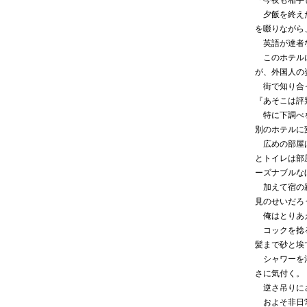
「今夜も相手
夕飯を終えた
を啜りながら
英語が達者な
このホテルに
が、外国人の
街で知り合っ
『あそこは評
特に下調べを
別のホテルに
広めの部屋は
とトイレは部
ーズナブルな
加えて宿の親
見のせいだろ
俺はとりあえ
コックを捻る
髪まで砂と埃
シャワーを浴
さに気付く。
逆さ吊りに
およそ非日