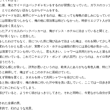
してくれよな」
後、俺とサイードはバックギャモンをするのが習慣になっていた。ガラスのコッ
、とりとめのない話をしながらゲームをする。
サイードを話し相手にゲームをするのは、俺にとっても毎晩の楽しみになってい
は部屋が五つしかなく、俺の他に宿泊客は殆どいなかった。時折りエジプト人が
姿は全く見えない。
たアメリカ人のバックパッカーは、俺がイシス・ホテルに泊まっていると聞くと
判が良くない』と忠告した。
したわけでもなく、目についた所に飛び込みで泊まった俺は、それを聞いて少し
変わろうかとも思ったが、実際イシス・ホテルは値段の割りには居心地が良かった
清潔でエアコンも付いていたし、窓も大きい。シャワーは共同だがちゃんと湯も
屋に付いている。これで二十エジプト・ポンド（約八百円）というのは、カイロ市
ほうだろう。
父も感じが良いし、評判が悪いというのは、欧米人にありがちな有色人種、特に
うと納得して、俺はずっとこのホテルに居続けていた。
ず荷物を置くと、タオルを持って共同シャワーを浴びに行った。
と熱い湯が迸り、俺の身体に付いた汗や埃を洗い流していく。ここでは一日歩き
でごわごわになってしまう。
びていると、ようやく頭がはっきりしてきた。それと同時に、今更ながら自分が
された全裸の男。
常的で、幻のような光景。