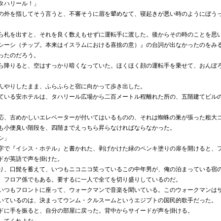
タハリール！」
外を指してそう言うと、不審そうに眉を顰めなて、寝起きが悪い時のようにぼう
札を出すと、それを良く数えもせずに運転手に渡した。後からその時のことを思
シーシ（チップ。本来はイスラムにおける喜捨の意）』の台詞が出なかったのをみ
ったのだろう。
降りると、空はすっかり暗くなっていた。ほくほく顔の運転手を乗せて、おんぼ
やりしたまま、ふらふらと宿に向かって歩き出した。
いる安ホテルは、タハリール広場から二百メートル程離れた所の、五階建てビル
、古めかしいエレベーターが付いてはいるものの、それは蜘蛛の巣が張った粗大
も小便臭い階段を、四階までえっちら昇らなければならなかった。
シ」
で『イシス・ホテル』と書かれた、剥げかけた緑のペンキ塗りの扉を開けると、
ドが英語で声を掛けた。
、口髭を蓄えて、いつもニコニコ笑っているこの中年男が、俺の泊まっている宿
、フロア係でもある。要するに一人で全てを切り盛りしているのだ。
つもフロントに座って、ウォークマンで音楽を聞いている。このウォークマンは
いているのは、決まってウンム・クルスームというエジプトの国民的歌手だった。
に手を振ると、自分の部屋に戻った。背中からサイードが声を掛ける。