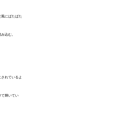
だ風にばたばた
踏み込む。
。
にされているよ
けて輝いてい