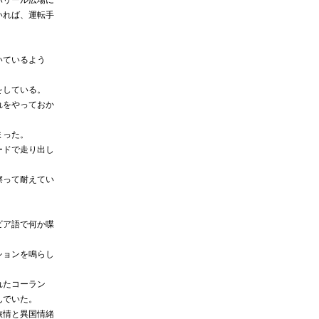
ハリール広場に
いれば、運転手
いているよう
をしている。
れをやっておか
まった。
ードで走り出し
擦って耐えてい
ビア語で何か喋
ションを鳴らし
れたコーラン
んでいた。
旅情と異国情緒