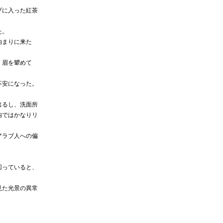
プに入った紅茶
た。
泊まりに来た
、眉を顰めて
不安になった。
。
出るし、洗面所
内ではかなりリ
アラブ人への偏
回っていると、
見た光景の異常