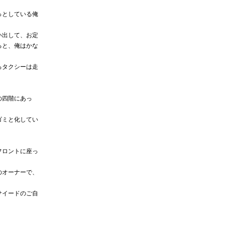
っとしている俺
い出して、お定
ると、俺はかな
ろタクシーは走
の四階にあっ
ゴミと化してい
フロントに座っ
のオーナーで、
サイードのご自