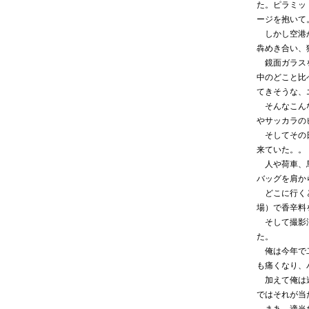
た。ピラミッ
ージを抱いて
しかし空港か
犇めき合い、
鏡面ガラスを
中のどこと比
てきそうな、
そんなこんな
やサッカラの
そしてその日
来ていた。。
人や荷車、馬
バッグを肩か
どこに行くと
場）で香辛料
そして撮影済
た。
俺は今年で二
も痛くなり、
加えて俺は迷
ではそれが当