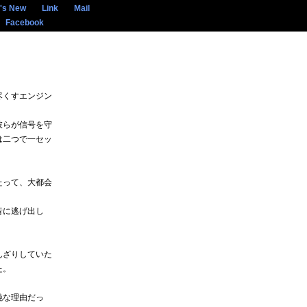
's New
Link
Mail
Facebook
。
尽くすエンジン
彼らが信号を守
は二つで一セッ
たって、大都会
昔に逃げ出し
んざりしていた
た。
純な理由だっ