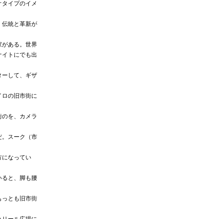
オタイプのイメ
、伝統と革新が
家がある。世界
ナイトにでも出
ターして、ギザ
イロの旧市街に
街のを、カメラ
だ。スーク（市
方になってい
いると、脚も腰
もっとも旧市街