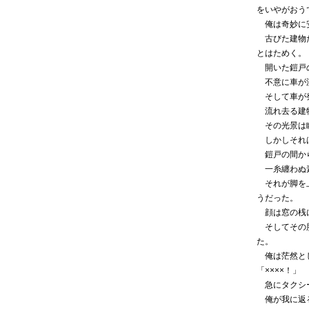
をいやがおう
俺は奇妙に安
古びた建物た
とはためく。
開いた鎧戸の
不意に車が流
そして車が発
流れ去る建物
その光景は瞬
しかしそれは
鎧戸の間から
一糸纏わぬ
それが脚を上
うだった。
顔は窓の桟
そしてその股
た。
俺は茫然とし
「××××！」
急にタクシー
俺が我に返る