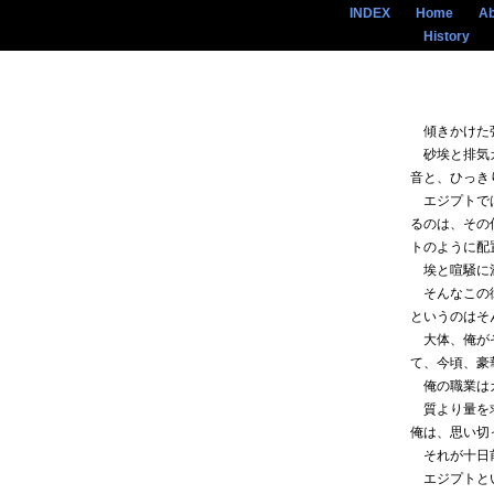
INDEX
Home
Ab
History
傾きかけた強
砂埃と排気ガ
音と、ひっき
エジプトでは
るのは、その
トのように配
埃と喧騒に
そんなこの街
というのはそ
大体、俺がそ
て、今頃、豪
俺の職業はカ
質より量を求
俺は、思い切
それが十日
エジプトとい