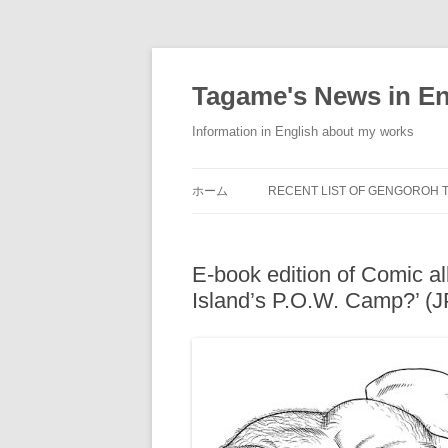
コ
ン
テ
Tagame's News in En
ン
ツ
へ
Information in English about my works
ス
キ
ッ
プ
ホーム
RECENT LIST OF GENGOROH 
ENGLISH BOOKS
E-book edition of Comic 
FRENCH BOOKS
Island’s P.O.W. Camp?’ (
GERMAN BOOKS
ITALIAN BOOKS
JAPANESE BOOKS
KOREAN BOOKS