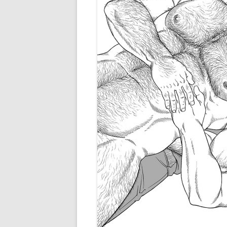
POLISH BOOKS
PORTUGUESE BOOKS
SPANISH BOOKS
THAI BOOKS
TURKISH BOOKS
VIETNAMESE BOOKS
中文