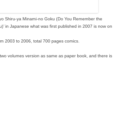
TAGAME: EXPANDED
SNOW SWIRLS (JPN)
HARDCOVER EDITION (ENG)
MY BROTHER’S HUSBAND (JPN)
i-yo Shiru-ya Minami-no Goku (Do You Remember the
THE CONTRACTS OF THE FALL
)’ in Japanese what was first published in 2007 is now on
DESSINS: DRAFTS AND
(ENG)
SKETCHES OF GENGOROH
om 2003 to 2006, total 700 pages comics.
CRETIAN COW (ENG)
TAGAME
FISHERMAN’S LODGE (ENG)
ENDLESS GAME (JPN)
 two volumes version as same as paper book, and there is
GUNJI (ENG)
SILVER FLOWER (JPN)
ENDLESS GAME (ENG)
WINTER FISHERMAN’S LODGE /
IN THE CHEST (JPN)
THE PASSION OF GENGOROH
TAGAME (ENG)
MUSCLE OCTAMERON (JPN)
COUNTRY DOCTOR / POCHI
(JPN)
BOY IN HELL / FATHER AND SON