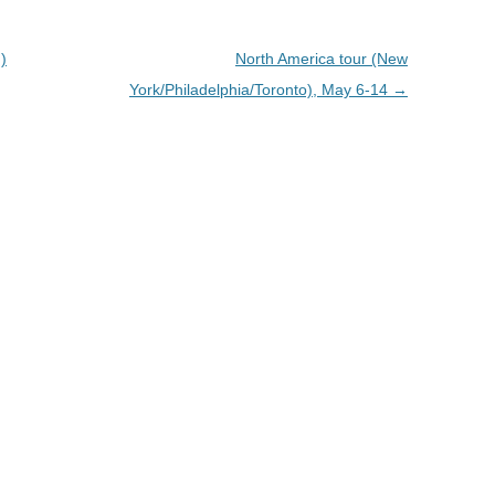
n
k
)
North America tour (New
York/Philadelphia/Toronto), May 6-14
→