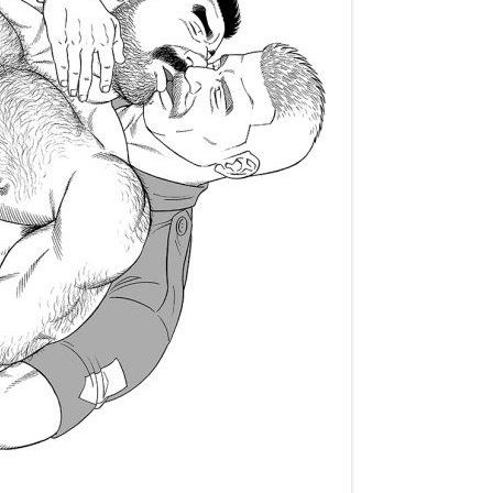
FRIEND’S FATHER’S BITCH (ENG)
GOURMANDS (FRA)
NELL’ACQUA (ITA)
FISH AND WATER (JPN)
우리의 색채
KOLORY NASZEGO ŻYCIA
KHOZ, THE SPELLBOUND SLAVE –
OUR COLORFUL DAYS (FRA)
L’INVERNO DEL PESCATORE (ITA)
SERIES (ENG)
HOUSE OF BRUTES (JPN)
MĄŻ MOJEGO BRATA
NOSSAS CORES (POR)
TTBM (FRA)
VIRTUS (ITA)
MY BROTHER’S HUSBAND (ENG)
JUJUTSU KYOSHI (REPRINTED)
O MARIDO DO MEU IRMÃO (POR)
DEGENERACIÓN (SPA)
VIRTUS (FRA)
RACCONTI ESTREMI (ITA)
MY TEACHER (ENG)
KHOZ, THE SPELLBOUND SLAVE –
EL MARIDO DE MI HERMANO
MY BROTHER’S HUSBAND ด้วย
GOKU (FRA)
SERIES (JPN)
(SPA)
สายใยรัก
OUR COLORS (ENG)
KARDEŞIMIN KOCASI
MEAT GINSENG / MANIMAL
LA CASA DE LOS HEREJES (SPA)
THE JUDO TEACHER (ENG)
CHỒNG CỦA EM TÔI (VIE)
CHRONICLES (JPN)
LA PASION DE GENGOROH
THE PASSION OF GENGOROH
弟之夫（繁体字）
NABURI-MONO: RESTORED
TAGAME (SPA)
TAGAME VOL. 1 (ENG) – 2022
COMPLETE EDITION (JPN)
REISSUE EDITION
NUESTROS COLORES (SPA)
OUR COLORS (JPN)
THE PASSION OF GENGOROH
TAGAME VOL. 2 (ENG)
SLAVE TRAINING SUMMER CAMP
(JPN)
THE PASSION OF GENGOROH