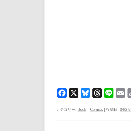
F
X
Bl
T
Li
a
u
hr
n
c
e
e
e
a
カテゴリー:
Book
、
Comics
| 投稿日:
04/27
e
sk
a
b
y
d