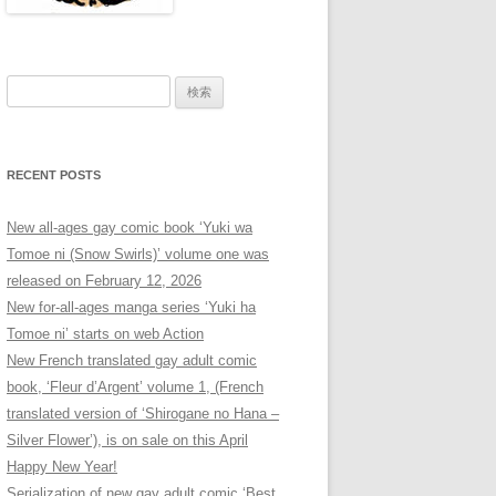
検
索:
RECENT POSTS
New all-ages gay comic book ‘Yuki wa
Tomoe ni (Snow Swirls)’ volume one was
released on February 12, 2026
New for-all-ages manga series ‘Yuki ha
Tomoe ni’ starts on web Action
New French translated gay adult comic
book, ‘Fleur d’Argent’ volume 1, (French
translated version of ‘Shirogane no Hana –
Silver Flower’), is on sale on this April
Happy New Year!
Serialization of new gay adult comic ‘Best