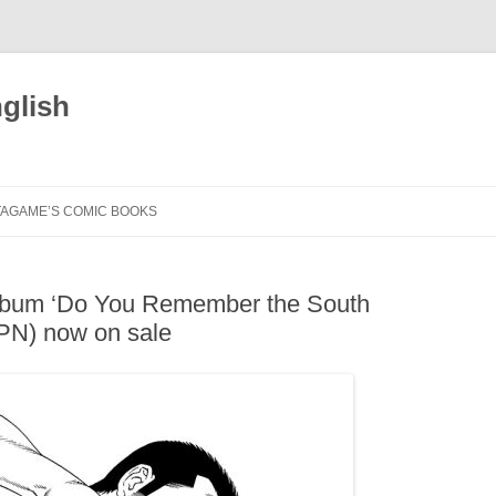
glish
TAGAME’S COMIC BOOKS
BITCH OF THE JUNGLE –
ENSLAVED (ENG)
album ‘Do You Remember the South
DÉSIRS BRUTS (FRA)
JPN) now on sale
GENGOROH TAGAME
FLEUR D’ARGENT (FRA)
DER MANN MEINES BRUDERS
SKETCHBOOK (ENG)
HOUSE OF BRUTES (FRA)
UNSERE FARBEN (GER)
IL MARITO DI MIO FRATELLO (ITA)
HITOTSUYA IBUN: THE STRANGE
TALE OF THE LONE HOUSE (ENG)
LE MARI DE MON FRÈRE (FRA)
OUR TRUE COLORS (ITA)
BITCH OF THE JUNGLE
I GOT TURNED INTO MY BEST
NOS RENDEZ-VOUS
UO TO MIZU. COME UN PESCE
BLACK & WHITE (JPN)
아우의 남편