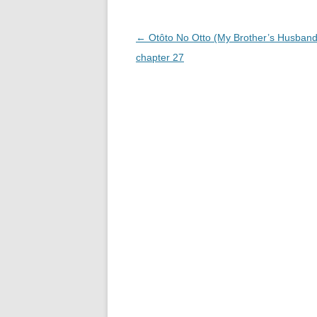
o
s
o
投
←
Otôto No Otto (My Brother’s Husband
稿
chapter 27
k
ナ
ビ
ゲ
ー
シ
ョ
ン