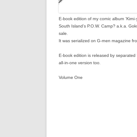
E-book edition of my comic album ‘Kim
South Island’s P.O.W. Camp? a.k.a. Goku
sale.
It was serialized on G-men magazine fr
E-book edition is released by separated
all-in-one version too.
Volume One