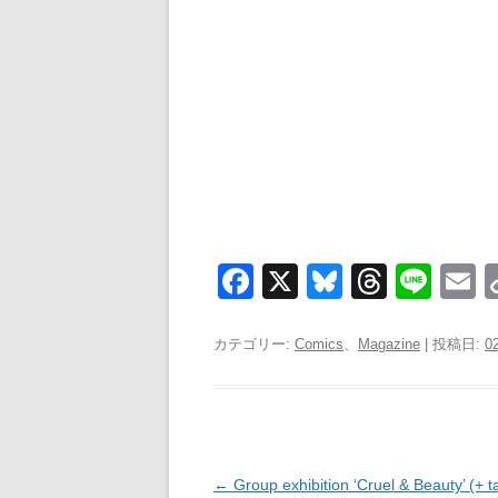
F
X
Bl
T
Li
a
u
hr
n
c
e
e
e
a
カテゴリー:
Comics
、
Magazine
| 投稿日:
0
e
sk
a
b
y
d
o
s
o
投
←
Group exhibition ‘Cruel & Beauty’ (+ t