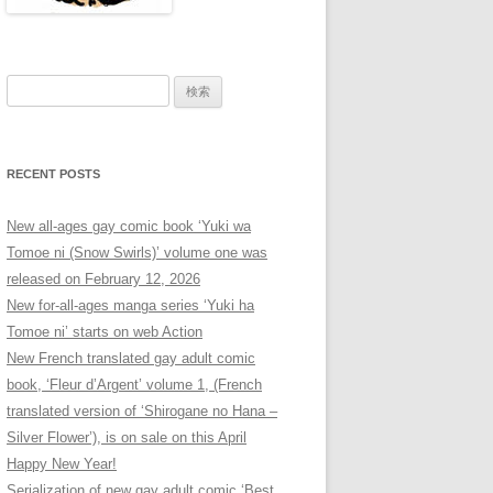
検
索:
RECENT POSTS
New all-ages gay comic book ‘Yuki wa
Tomoe ni (Snow Swirls)’ volume one was
released on February 12, 2026
New for-all-ages manga series ‘Yuki ha
Tomoe ni’ starts on web Action
New French translated gay adult comic
book, ‘Fleur d’Argent’ volume 1, (French
translated version of ‘Shirogane no Hana –
Silver Flower’), is on sale on this April
Happy New Year!
Serialization of new gay adult comic ‘Best