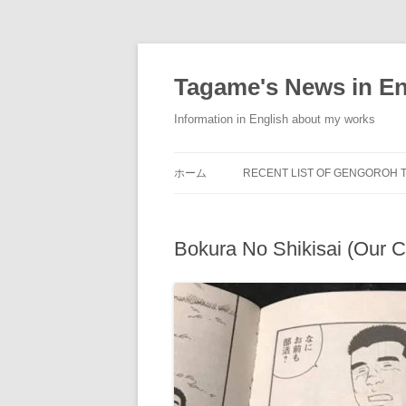
コ
ン
テ
Tagame's News in En
ン
ツ
へ
Information in English about my works
ス
キ
ッ
プ
ホーム
RECENT LIST OF GENGOROH 
ENGLISH BOOKS
Bokura No Shikisai (Our C
FRENCH BOOKS
GERMAN BOOKS
ITALIAN BOOKS
JAPANESE BOOKS
KOREAN BOOKS