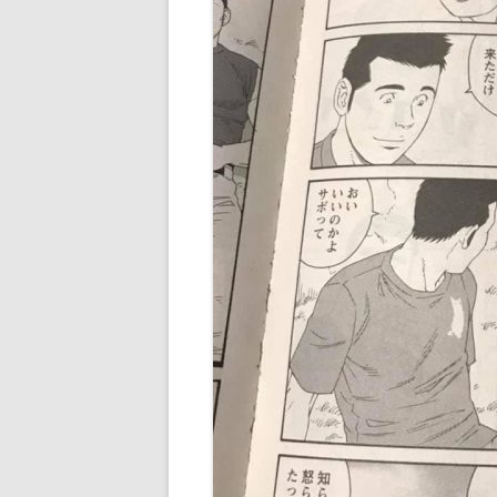
POLISH BOOKS
PORTUGUESE BOOKS
SPANISH BOOKS
THAI BOOKS
TURKISH BOOKS
VIETNAMESE BOOKS
中文