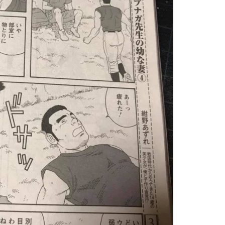
FRIEND’S FATHER’S BITCH (ENG)
GOURMANDS (FRA)
NELL’ACQUA (ITA)
FISH AND WATER (JPN)
우리의 색채
KOLORY NASZEGO ŻYCIA
KHOZ, THE SPELLBOUND SLAVE –
OUR COLORFUL DAYS (FRA)
L’INVERNO DEL PESCATORE (ITA)
SERIES (ENG)
HOUSE OF BRUTES (JPN)
MĄŻ MOJEGO BRATA
NOSSAS CORES (POR)
TTBM (FRA)
VIRTUS (ITA)
MY BROTHER’S HUSBAND (ENG)
JUJUTSU KYOSHI (REPRINTED)
O MARIDO DO MEU IRMÃO (POR)
DEGENERACIÓN (SPA)
VIRTUS (FRA)
RACCONTI ESTREMI (ITA)
MY TEACHER (ENG)
KHOZ, THE SPELLBOUND SLAVE –
EL MARIDO DE MI HERMANO
MY BROTHER’S HUSBAND ด้วย
GOKU (FRA)
SERIES (JPN)
(SPA)
สายใยรัก
OUR COLORS (ENG)
KARDEŞIMIN KOCASI
MEAT GINSENG / MANIMAL
LA CASA DE LOS HEREJES (SPA)
THE JUDO TEACHER (ENG)
CHỒNG CỦA EM TÔI (VIE)
CHRONICLES (JPN)
LA PASION DE GENGOROH
THE PASSION OF GENGOROH
弟之夫（繁体字）
NABURI-MONO: RESTORED
TAGAME (SPA)
TAGAME VOL. 1 (ENG) – 2022
COMPLETE EDITION (JPN)
REISSUE EDITION
NUESTROS COLORES (SPA)
OUR COLORS (JPN)
THE PASSION OF GENGOROH
TAGAME VOL. 2 (ENG)
SLAVE TRAINING SUMMER CAMP
(JPN)
THE PASSION OF GENGOROH