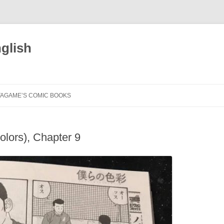
glish
TAGAME’S COMIC BOOKS
BITCH OF THE JUNGLE –
ENSLAVED (ENG)
olors), Chapter 9
DÉSIRS BRUTS (FRA)
GENGOROH TAGAME
FLEUR D’ARGENT (FRA)
DER MANN MEINES BRUDERS
SKETCHBOOK (ENG)
HOUSE OF BRUTES (FRA)
UNSERE FARBEN (GER)
IL MARITO DI MIO FRATELLO (ITA)
HITOTSUYA IBUN: THE STRANGE
TALE OF THE LONE HOUSE (ENG)
LE MARI DE MON FRÈRE (FRA)
OUR TRUE COLORS (ITA)
BITCH OF THE JUNGLE
I GOT TURNED INTO MY BEST
NOS RENDEZ-VOUS
UO TO MIZU. COME UN PESCE
BLACK & WHITE (JPN)
아우의 남편